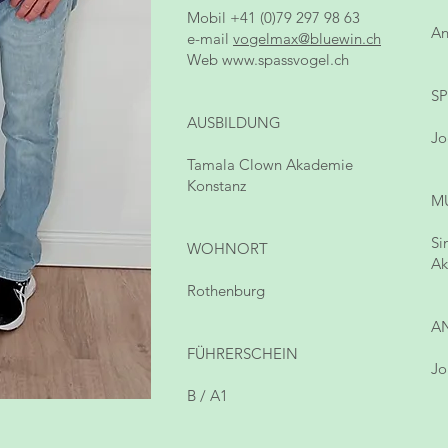
O
Mobil +41 (0)79 297 98 63
A
e-mail
vogelmax@bluewin.ch
Web
www.spassvogel.ch
S
AUSBILDUNG
Jo
Tamala Clown Akademie
Konstanz
M
Si
WOHNORT
Ak
Rothenburg
A
FÜHRERSCHEIN
Jo
B / A1