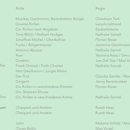
Rolle
Regie
Musiker, Gastronom, Bankdirektor, Bürger
Christiaan Turk
Diverse Rollen
swisslocaltravel
Div. Rollen nach Angaben
Zauberlaterne
Tony Blitch / Herbert Hodges
Nathalie Sameli
Schaffner Michel / Oberkellner
Florian Rexer
Fuchs / Bürgermeister
Jeannine Gleichman
Antonio Abruzzi
Nathalie Sameli
Yvan
Yasmina Reza / Simo
Direktor
Joe Del-Toe / Max V
ffer
Frank Christel / Feith Christel
Nathalie Sameli
Herr Desillusion / Junger Mann
Der Tod
Claudia Zemke / Ma
Dirigent
Jenny Berenbrinker
Div Rollen in verschiedene Dinners
Florian Rexer
Div. Strassen-Shows
ilms
Div. Rollen in verschiedenen Krimis
Nathalie Sameli
baum
Chasperli und Andere
Ruedi Haas
Chasperli und Andere
Ruedi Haas
John
Melanie Schütz / Ma
Clown Bobo
Max Vogel