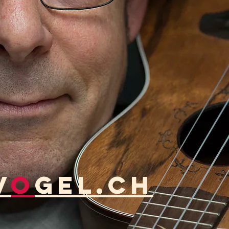
v
o
gel.ch