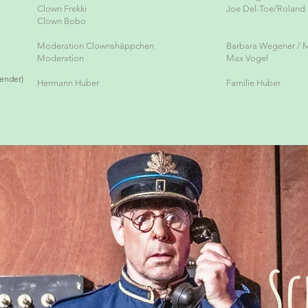
Clown Frekki
Joe Del-Toe/Roland 
Clown Bobo
Moderation Clownshäppchen
Barbara Wegener / 
Moderation
Max Vogel
ender)
Hermann Huber
Familie Huber
Sc