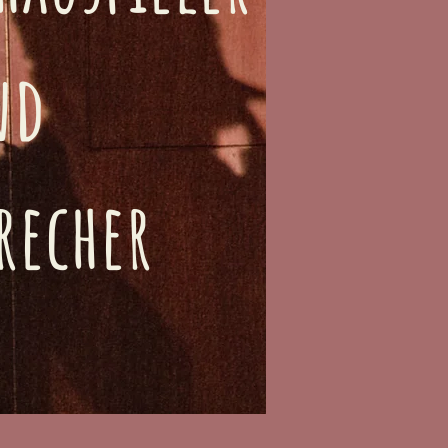
nd
recher