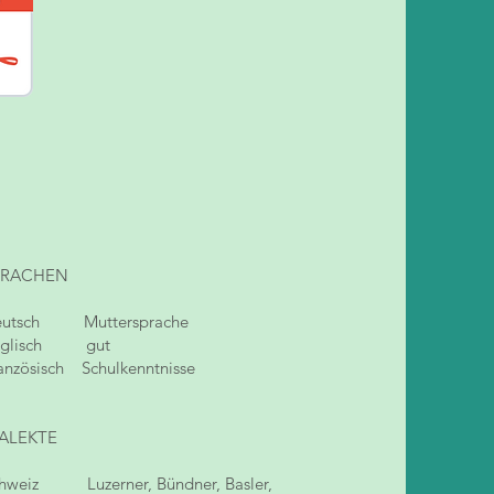
PRACHEN
eutsch Muttersprache
nglisch gut
anzösisch Schulkenntnisse
IALEKTE
chweiz Luzerner, Bündner, Basler,