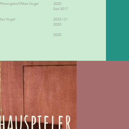
Pfennigstorf/Max Vogel
2020
Seit 2017
Max Vogel
2022+21
2020
2020
hauspieler