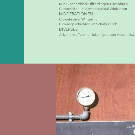
MiniClochardsbal-Differdingen Luxenburg
Clownvisiten im Kantonsspietal Winterthur
MODERATIONEN
Clownfestival Winterthur
Clownsgeschichten im Schabernack
DIVERSES
Advent mit Familie Huber (youtube Adventskal