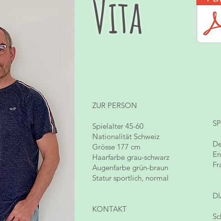
Vita
ZUR PERSON
S
Spielalter 45-60
Nationalität Schweiz
D
Grösse 177 cm
E
Haarfarbe grau-schwarz
Fr
Augenfarbe grün-braun
Statur sportlich, normal
D
KONTAKT
S