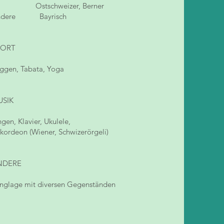
stschweizer, Berner
ndere Bayrisch
PORT
ggen, Tabata, Yoga
USIK
ngen, Klavier, Ukulele,
kordeon (Wiener, Schwizerörgeli)
NDERE
nglage mit diversen Gegenständen