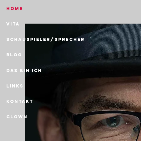
Home
Vita
Schauspieler/Sprecher
Blog
Das bin ich
links
Kontakt
Clown