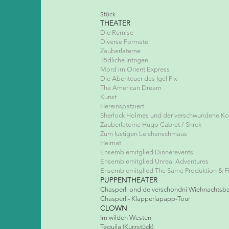
Stück
THEATER
Die Remise
Diverse Formate
Zauberlaterne
Tödliche Intrigen
Mord im Orient Express
Die Abenteuer des Igel Pix
The American Dream
Kunst
Hereinspatziert
Sherlock Holmes und der verschwundene Ko
Zauberlaterne Hugo Cabret / Shrek
Zum lustigen Leichenschmaus
Heimat
Ensemblemitglied Dinnerevents
Ensemblemitglied Unreal Adventures
Ensemblemitglied The Same Produktion & F
PUPPENTHEATER
Chasperli ond de verschondni Wiehnachts
Chasperli- Klapperlapapp-Tour
CLOWN
Im wilden Westen
Tequila (Kurzstück)